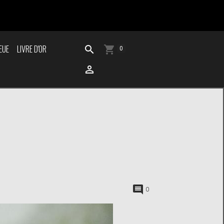
EUE
LIVRE D'OR
0
0