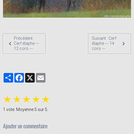
Précédent :
Suivant : Cerf
Cerf élaphe ---
élaphe --- 14
12 cors ---
cors ---
Partager
Facebook
X
Email
★
★
★
★
★
1
vote. Moyenne
5
sur 5.
Ajouter un commentaire