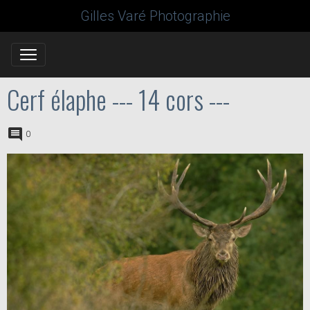
Gilles Varé Photographie
Cerf élaphe --- 14 cors ---
0