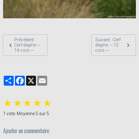
Précédent :
Suivant : Cerf
Cerf élaphe ---
élaphe --- 12
14 cors ---
cors ---
Partager
Facebook
X
Email
★
★
★
★
★
1
vote. Moyenne
5
sur 5.
Ajouter un commentaire