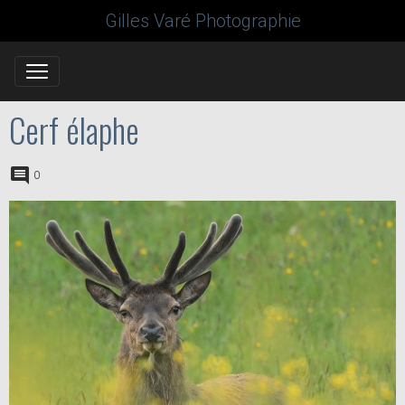
Gilles Varé Photographie
Cerf élaphe
0