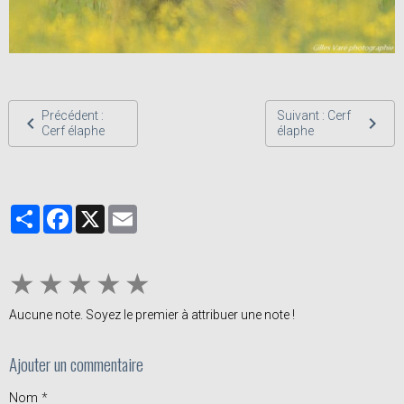
Précédent :
Suivant : Cerf
Cerf élaphe
élaphe
Partager
Facebook
X
Email
★
★
★
★
★
Aucune note. Soyez le premier à attribuer une note !
Ajouter un commentaire
Nom