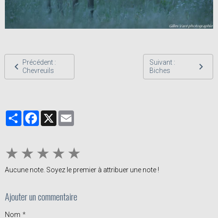
Précédent :
Suivant :
Chevreuils
Biches
Partager
Facebook
X
Email
★
★
★
★
★
Aucune note. Soyez le premier à attribuer une note !
Ajouter un commentaire
Nom