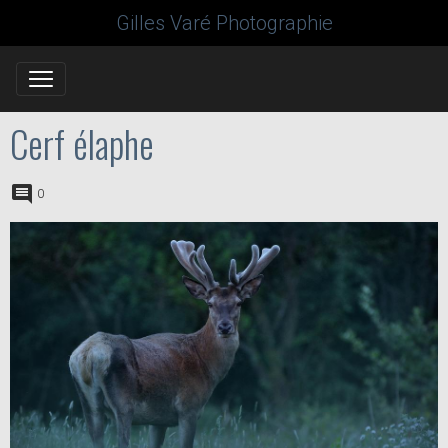
Gilles Varé Photographie
Cerf élaphe
0