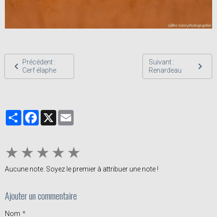
Précédent :
Suivant :
Cerf élaphe
Renardeau
Partager
Facebook
X
Email
★
★
★
★
★
Aucune note. Soyez le premier à attribuer une note !
Ajouter un commentaire
Nom