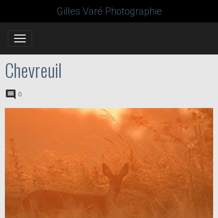
Gilles Varé Photographie
Chevreuil
0