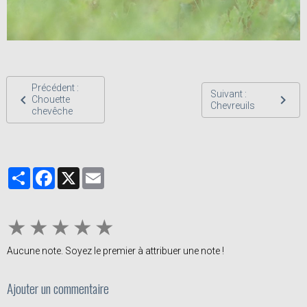
Précédent :
Suivant :
Chouette
Chevreuils
chevêche
Partager
Facebook
X
Email
★
★
★
★
★
Aucune note. Soyez le premier à attribuer une note !
Ajouter un commentaire