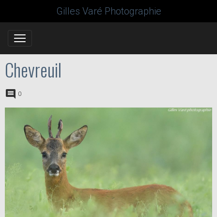
Gilles Varé Photographie
Chevreuil
0