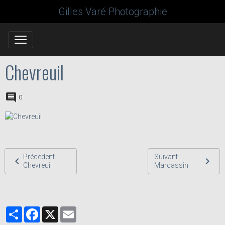
Gilles Varé Photographie
Chevreuil
0
Précédent :
Suivant :
Chevreuil
Marcassin
Partager
Facebook
X
Email