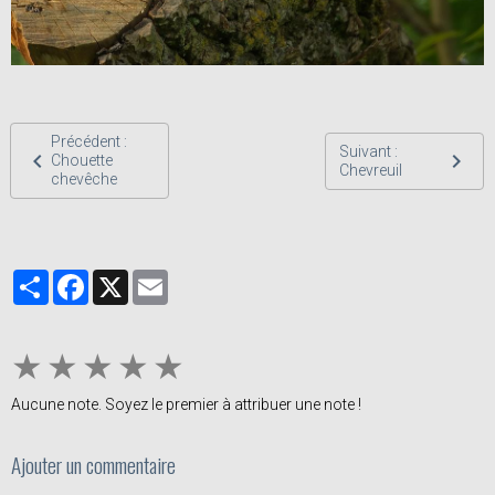
Précédent :
Suivant :
Chouette
Chevreuil
chevêche
Partager
Facebook
X
Email
★
★
★
★
★
Aucune note. Soyez le premier à attribuer une note !
Ajouter un commentaire