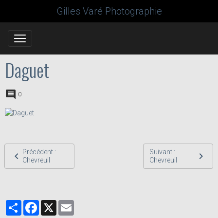
Gilles Varé Photographie
Daguet
0
Précédent :
Suivant :
Chevreuil
Chevreuil
Partager
Facebook
X
Email