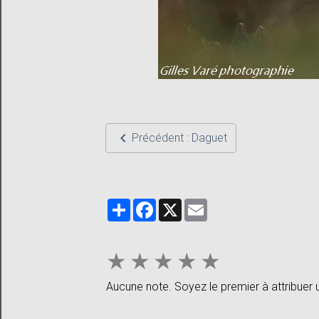
Précédent : Daguet
Partager
Facebook
X
Email
★
★
★
★
★
Aucune note. Soyez le premier à attribuer 