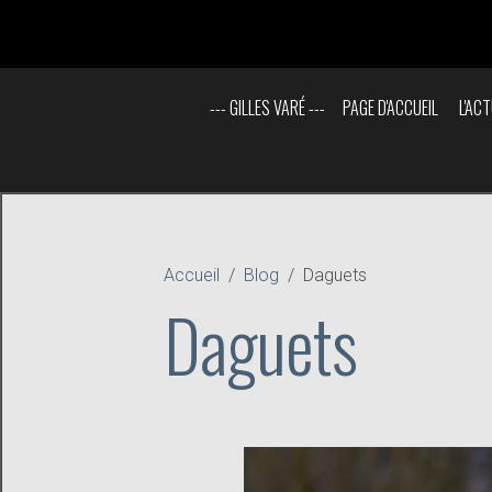
--- GILLES VARÉ ---
PAGE D'ACCUEIL
L'ACT
Accueil
Blog
Daguets
Daguets