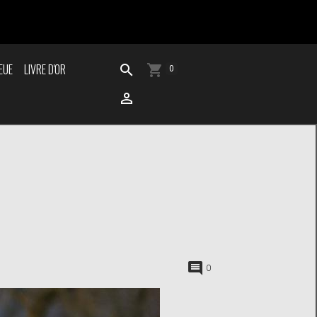
EUE
LIVRE D'OR
0
0