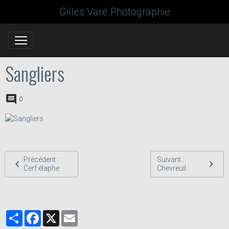
Gilles Varé Photographie
Sangliers
0
Précédent :
Suivant :
Cerf élaphe
Chevreuil
Partager
Facebook
X
Email