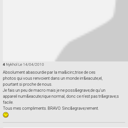
4
Nykhol
Le 14/04/2010
Absolument abasourdie par la ma&icirc;trise de ces
photos qui vous renvoient dans un monde irr&eacute;el,
pourtant si proche de nous.
Je fais un peu de macro mais je ne poss&egrave;de qu'un
appareil num&eacute;rique normal, donc ce n'est pas tr&egrave;s
facile.
Tous mes compliments. BRAVO. Sinc&egrave;rement.