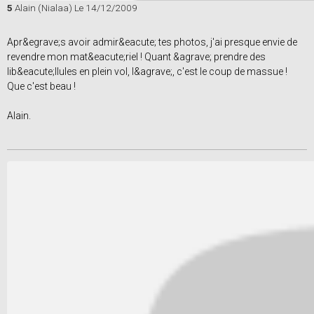
5
Alain (Nialaa)
Le 14/12/2009
Apr&egrave;s avoir admir&eacute; tes photos, j'ai presque envie de
revendre mon mat&eacute;riel ! Quant &agrave; prendre des
lib&eacute;llules en plein vol, l&agrave;, c'est le coup de massue !
Que c'est beau !
Alain.