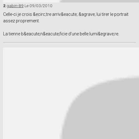
2
gabin-89
Le 09/03/2010
Celle-ci je crois &ecirc;tre arriv&eacute; &agrave; lui tirer le portrait
assez proprement.
La tienne b&eacute;n&eacute;ficie d'une belle lumi&egrave;re.