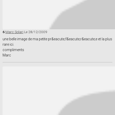
6
Marc Solari
Le 28/12/2009
une belle image de ma petite pr&eacute;f&eacute;r&eacute;e et la plus
rare ici.
compliments
Marc