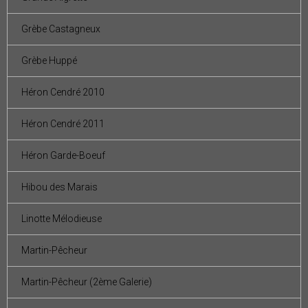
Grèbe Castagneux
Grèbe Huppé
Héron Cendré 2010
Héron Cendré 2011
Héron Garde-Boeuf
Hibou des Marais
Linotte Mélodieuse
Martin-Pêcheur
Martin-Pêcheur (2ème Galerie)