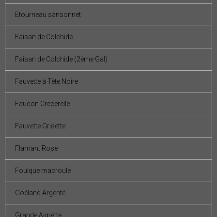
Etourneau sansonnet
Faisan de Colchide
Faisan de Colchide (2ème Gal)
Fauvette à Tête Noire
Faucon Crecerelle
Fauvette Grisette
Flamant Rose
Foulque macroule
Goéland Argenté
Grande Aigrette