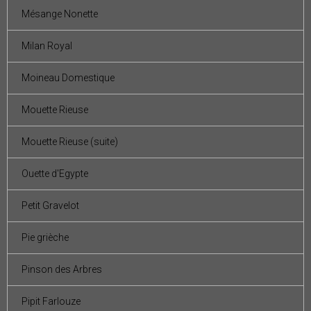
Mésange Nonette
Milan Royal
Moineau Domestique
Mouette Rieuse
Mouette Rieuse (suite)
Ouette d'Egypte
Petit Gravelot
Pie grièche
Pinson des Arbres
Pipit Farlouze