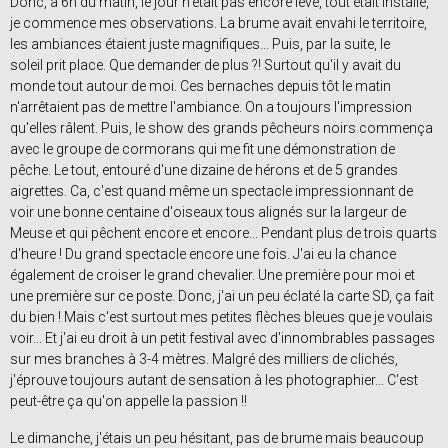
Donc, à 6h du matin, le jour n'était pas encore levé, tout était installé,
je commence mes observations. La brume avait envahi le territoire,
les ambiances étaient juste magnifiques... Puis, par la suite, le
soleil prit place. Que demander de plus ?! Surtout qu'il y avait du
monde tout autour de moi. Ces bernaches depuis tôt le matin
n'arrêtaient pas de mettre l'ambiance. On a toujours l'impression
qu'elles râlent. Puis, le show des grands pêcheurs noirs commença
avec le groupe de cormorans qui me fit une démonstration de
pêche. Le tout, entouré d'une dizaine de hérons et de 5 grandes
aigrettes. Ca, c'est quand même un spectacle impressionnant de
voir une bonne centaine d'oiseaux tous alignés sur la largeur de
Meuse et qui pêchent encore et encore... Pendant plus de trois quarts
d'heure ! Du grand spectacle encore une fois. J'ai eu la chance
également de croiser le grand chevalier. Une première pour moi et
une première sur ce poste. Donc, j'ai un peu éclaté la carte SD, ça fait
du bien ! Mais c'est surtout mes petites flèches bleues que je voulais
voir... Et j'ai eu droit à un petit festival avec d'innombrables passages
sur mes branches à 3-4 mètres. Malgré des milliers de clichés,
j'éprouve toujours autant de sensation à les photographier... C'est
peut-être ça qu'on appelle la passion !!
Le dimanche, j'étais un peu hésitant, pas de brume mais beaucoup