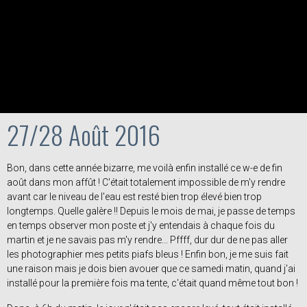
27/28 Août 2016
Bon, dans cette année bizarre, me voilà enfin installé ce w-e de fin
août dans mon affût ! C'était totalement impossible de m'y rendre
avant car le niveau de l'eau est resté bien trop élevé bien trop
longtemps. Quelle galère !! Depuis le mois de mai, je passe de temps
en temps observer mon poste et j'y entendais à chaque fois du
martin et je ne savais pas m'y rendre... Pffff, dur dur de ne pas aller
les photographier mes petits piafs bleus ! Enfin bon, je me suis fait
une raison mais je dois bien avouer que ce samedi matin, quand j'ai
installé pour la première fois ma tente, c'était quand même tout bon !