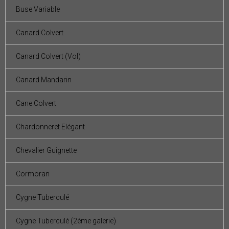
Buse Variable
Canard Colvert
Canard Colvert (Vol)
Canard Mandarin
Cane Colvert
Chardonneret Elégant
Chevalier Guignette
Cormoran
Cygne Tuberculé
Cygne Tuberculé (2ème galerie)