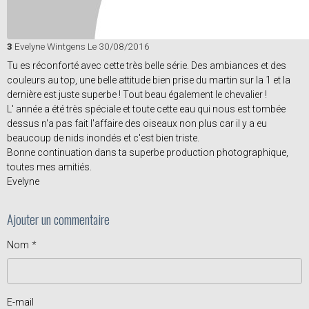
3
Evelyne Wintgens
Le 30/08/2016
Tu es réconforté avec cette très belle série. Des ambiances et des
couleurs au top, une belle attitude bien prise du martin sur la 1 et la
dernière est juste superbe ! Tout beau également le chevalier !
L' année a été très spéciale et toute cette eau qui nous est tombée
dessus n'a pas fait l'affaire des oiseaux non plus car il y a eu
beaucoup de nids inondés et c'est bien triste.
Bonne continuation dans ta superbe production photographique,
toutes mes amitiés.
Evelyne
Ajouter un commentaire
Nom
E-mail