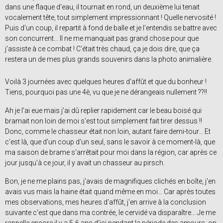
dans une flaque d'eau, il tournait en rond, un deuxième lui tenait
vocalement tête, tout simplement impressionnant ! Quelle nervosité !
Puis d'un coup, il repartit à fond de balle et je l'entendis se battre avec
son concurrent... Il ne me manquait pas grand chose pour que
j'assiste à ce combat ! C'était très chaud, ça je dois dire, que ça
restera un de mes plus grands souvenirs dans la photo animalière.
Voilà 3 journées avec quelques heures d'affût et que du bonheur !
Tiens, pourquoi pas une 4è, vu que je ne dérangeais nullement ??!!
Ah je l'ai eue mais j'ai dû replier rapidement car le beau boisé qui
bramait non loin de moi s'est tout simplement fait tirer dessus !!
Donc, comme le chasseur était non loin, autant faire demi-tour... Et
c'est là, que d'un coup d'un seul, sans le savoir à ce moment-là, que
ma saison de brame s'arrêtait pour moi dans la région, car après ce
jour jusqu'à ce jour, il y avait un chasseur au pirsch.
Bon, je ne me plains pas, j'avais de magnifiques clichés en boîte, j'en
avais vus mais la haine était quand même en moi... Car après toutes
mes observations, mes heures d'affût, j'en arrive à la conclusion
suivante c'est que dans ma contrée, le cervidé va disparaître... Je me