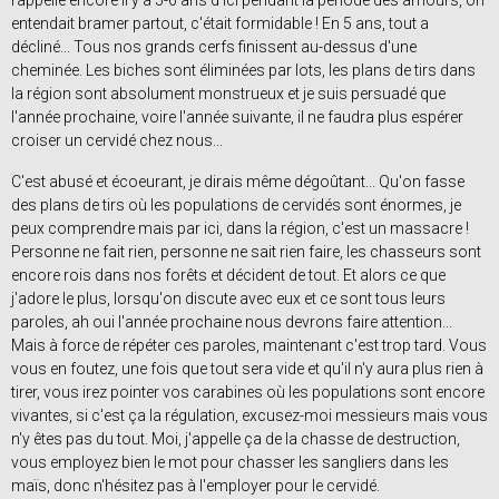
rappelle encore il y a 5-6 ans d'ici pendant la période des amours, on
entendait bramer partout, c'était formidable ! En 5 ans, tout a
décliné... Tous nos grands cerfs finissent au-dessus d'une
cheminée. Les biches sont éliminées par lots, les plans de tirs dans
la région sont absolument monstrueux et je suis persuadé que
l'année prochaine, voire l'année suivante, il ne faudra plus espérer
croiser un cervidé chez nous...
C'est abusé et écoeurant, je dirais même dégoûtant... Qu'on fasse
des plans de tirs où les populations de cervidés sont énormes, je
peux comprendre mais par ici, dans la région, c'est un massacre !
Personne ne fait rien, personne ne sait rien faire, les chasseurs sont
encore rois dans nos forêts et décident de tout. Et alors ce que
j'adore le plus, lorsqu'on discute avec eux et ce sont tous leurs
paroles, ah oui l'année prochaine nous devrons faire attention...
Mais à force de répéter ces paroles, maintenant c'est trop tard. Vous
vous en foutez, une fois que tout sera vide et qu'il n'y aura plus rien à
tirer, vous irez pointer vos carabines où les populations sont encore
vivantes, si c'est ça la régulation, excusez-moi messieurs mais vous
n'y êtes pas du tout. Moi, j'appelle ça de la chasse de destruction,
vous employez bien le mot pour chasser les sangliers dans les
maïs, donc n'hésitez pas à l'employer pour le cervidé.