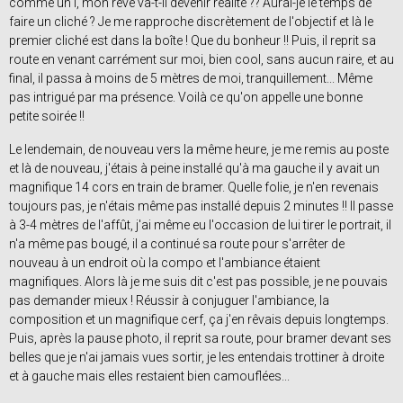
comme un i, mon rêve va-t-il devenir réalité ?? Aurai-je le temps de
faire un cliché ? Je me rapproche discrètement de l'objectif et là le
premier cliché est dans la boîte ! Que du bonheur !! Puis, il reprit sa
route en venant carrément sur moi, bien cool, sans aucun raire, et au
final, il passa à moins de 5 mètres de moi, tranquillement... Même
pas intrigué par ma présence. Voilà ce qu'on appelle une bonne
petite soirée !!
Le lendemain, de nouveau vers la même heure, je me remis au poste
et là de nouveau, j'étais à peine installé qu'à ma gauche il y avait un
magnifique 14 cors en train de bramer. Quelle folie, je n'en revenais
toujours pas, je n'étais même pas installé depuis 2 minutes !! Il passe
à 3-4 mètres de l'affût, j'ai même eu l'occasion de lui tirer le portrait, il
n'a même pas bougé, il a continué sa route pour s'arrêter de
nouveau à un endroit où la compo et l'ambiance étaient
magnifiques. Alors là je me suis dit c'est pas possible, je ne pouvais
pas demander mieux ! Réussir à conjuguer l'ambiance, la
composition et un magnifique cerf, ça j'en rêvais depuis longtemps.
Puis, après la pause photo, il reprit sa route, pour bramer devant ses
belles que je n'ai jamais vues sortir, je les entendais trottiner à droite
et à gauche mais elles restaient bien camouflées...