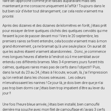
faire de l'approche comme je le faisais auparavant mais dès
maintenant je me consacre uniquement à l'affût ! Toujours dans le
but bien sûr d'éviter tout dérangement, car cela reste vraiment ma
priorité.
Après des dizaines et des dizaines de kilomètres en forêt, j'étais prêt
pour essayer de tirer quelques clichés des quelques cervidés qui me
feraient la joie de passer devant moi ! Vers le 20 septembre, les
premiers raires se firent entendre, cela booste vraiment mais à mon
grand étonnement, ça ne bramait qu'à une seule place. On aurait dit
que les autres étaient vraiment abandonnées... Donc, je commence
mes longues heures d'attente à l'endroit où il me semblait avoir
entendu ces différents brames. Mes 3-4 premiers jours furent très
calmes, quelques raires mais pas de cerfs dans l'objectif ! Puis,
dans la nuit du 23 au 24, j'étais à l'écoute, wouah, là, j'ai l'impression
qu'on rentrait dans les choses sérieuses... Les odeurs
m'envahissaient les narines ! Ce jour-là, je dois bien dire que je n'ai
pas trop bien dormi car j'étais bien trop impatient d'être au lever du
jour !!
Une fois l'heure bleue arrivée, j'étais bien installé, bien camouflé
derrière ma souche avec mon filet de camouflage et j'avais 3 cerfs