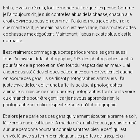
Enfin, je vais arrêter là, tout le monde sait ce que j'en pense. Comme
je l'ai toujours dit, je suis contre les abus de la chasse, chacun a le
droit de vivre sa passion comme il l'entend, mais je dois bien dire
que maintenant, je ne sais pas si c'est avec l'âge, mais toutes sortes
de chasses me dégoûtent. Maintenant, l'abus n'existe plus, c'est la
normalité...
Il est vraiment dommage que cette période rende les gens aussi
fous. Au niveau de la photographie, 70% des photographes sont là
pour faire de la photo et on s'en fout du respect des animaux. J'ai
encore assisté à des choses cette année qui me révoltent et quand
on écoute ces gens, ils se disent photographes animaliers. J'ai
juste envie de leur coller une baffe, ils se disent photographes
animaliers mais ce ne sont que des photographes tout courts voire
du dimanche pour être gentil car je ne vous apprends rien, le
photographe animalier respecte le sujet qu'il photographie.
Et alors je ne parle pas des gens qui viennent écouter le brame le soir,
là je crois que c'est le pire ! A ma dernière nuit d'écoute, je suis tombé
sur une personne pourtant connaissant très bien le cerf, qui est
arrivée là avec sa femme en claquant les portes de la jeep et en