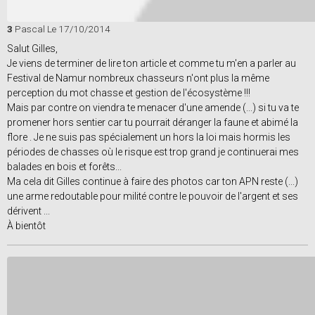
3
Pascal
Le 17/10/2014
Salut Gilles,
Je viens de terminer de lire ton article et comme tu m'en a parler au
Festival de Namur nombreux chasseurs n'ont plus la même
perception du mot chasse et gestion de l'écosystème !!!
Mais par contre on viendra te menacer d'une amende (...) si tu va te
promener hors sentier car tu pourrait déranger la faune et abimé la
flore . Je ne suis pas spécialement un hors la loi mais hormis les
périodes de chasses où le risque est trop grand je continuerai mes
balades en bois et forêts...
Ma cela dit Gilles continue à faire des photos car ton APN reste (...)
une arme redoutable pour milité contre le pouvoir de l'argent et ses
dérivent ...
À bientôt