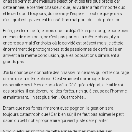
chasse permet une meilleure sélection et des tirs plus précis car
cette année, le premier chasseur que j'ai vu tirer a fait n'importe quoi
et le cerf court toujours, du moins je l'espère... Tout ce que je sais
c'est qu'il est gravement blessé. Pas mal pour du tir de précision !
Enfin, j'en termine là, je crois que j'ai déjà été un peu long, je parle bien
entendu de mon coin, ce n'est pas partout la même chose, il y a
encore pas mal d'endroits où le cervidé est présent mais je côtoie
énormément de photographes et de passionnés de cerfs et ils en
arrivent à la même conclusion, que les populations diminuent à
grands pas.
J'ai la chance de connaître des chasseurs censés qui ont le courage
de me dire la même chose. C'est vraiment dommage de voir
disparaître ces bêtes de nos forêts. Déjà qu'au départ, c'était le roi
des prairies, il est devenu roi des forêts, rien qu'à cause de l'homme
et maintenant, il n'est plus rien... Que trophée...
Et tant que nos forêts rimeront avec pognon, la gestion sera
toujours catastrophique ! Car bien sûr, il ne faut pas abîmer le petit
sapin du petit riche propriétaire qui vient juste de le planter !
Voici quelques photos de cette année de mes merveilleuses