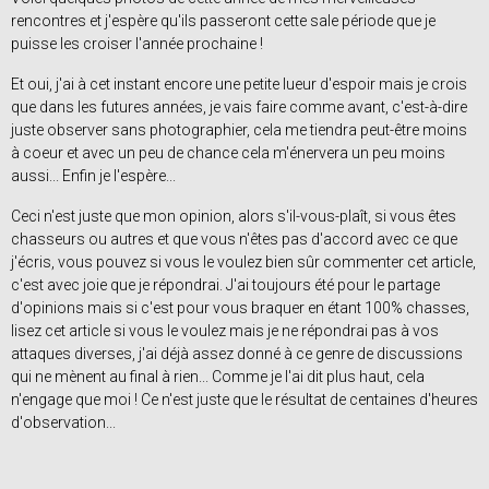
rencontres et j'espère qu'ils passeront cette sale période que je
puisse les croiser l'année prochaine !
Et oui, j'ai à cet instant encore une petite lueur d'espoir mais je crois
que dans les futures années, je vais faire comme avant, c'est-à-dire
juste observer sans photographier, cela me tiendra peut-être moins
à coeur et avec un peu de chance cela m'énervera un peu moins
aussi... Enfin je l'espère...
Ceci n'est juste que mon opinion, alors s'il-vous-plaît, si vous êtes
chasseurs ou autres et que vous n'êtes pas d'accord avec ce que
j'écris, vous pouvez si vous le voulez bien sûr commenter cet article,
c'est avec joie que je répondrai. J'ai toujours été pour le partage
d'opinions mais si c'est pour vous braquer en étant 100% chasses,
lisez cet article si vous le voulez mais je ne répondrai pas à vos
attaques diverses, j'ai déjà assez donné à ce genre de discussions
qui ne mènent au final à rien... Comme je l'ai dit plus haut, cela
n'engage que moi ! Ce n'est juste que le résultat de centaines d'heures
d'observation...