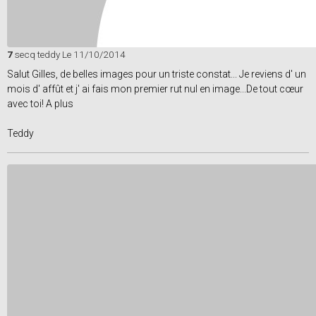
7
secq teddy
Le 11/10/2014
Salut Gilles, de belles images pour un triste constat... Je reviens d' un
mois d' affût et j' ai fais mon premier rut nul en image...De tout cœur
avec toi! A plus
Teddy