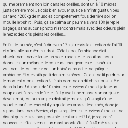
qui me bramaient non loin dans les oreilles, dont un à 10 mètres
juste derrière moi. Je dois bien avouer que cela m'intriguait un peu
car avoir 200kg de muscles complètement fous derrière soi, on
mouille le t-shirt !! Puis, ça se calma un peu mais vers 10h je replie
bagage, sans aucune photo ni rencontre mais avec des odeurs plein
le nez et des cris pleins les oreilles...
En fin de journée, c'est-à-dire vers 17h, je repris la direction de l'affût
et m'installe au même endroit. C'était cool, l'ambiance était
absolument merveilleuse, un soleil rasant et le brouillard nous
donnaient un mélange de couleurs changeantes et j'espérais
vraiment de tout coeur voir un boisé dans cette magnifique
ambiance. Et me voilà parti dans mes rêves... Ce qui me fit perdre sur
le moment mon attention ! J'étais comme on dit chez nous la tête
dans la lune ! Au bout de 10 minutes je reviens à moi et je tape un
coup d'oeil à travers le filet et là, il y avait une masse sombre juste
devant moi, toujours un peu distrait je me dis qu'il s'agit d'une
souche car à cet endroit il y a quelques arbres déracinés, donc je
repars dans mes rêveries, et puis rapidement je reviens à moi en me
disant que ce n'est pas possible, c'est un cerf ! Là, je regarde à
nouveau et effectivement un mastodonte était là à 40 mètres, droit