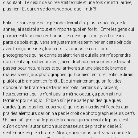
discutant... Le début de soirée était terrible et une fois cet intru arrivé,
plus rien ! Et oui on se demande pourquoi, mdr ?!
Enfin, je trouve que cette période devrait être plus respectée, cette
année j'ai assisté à tout et n'importe quoi en forêt... Entre les gens qui
promènent leur chien en hurlant, les gens qui n'ont pas fini leurs
parts de bois et qui venaient justement les terminer en cette période
avec tronçonneuses, tracteurs... J'ai aussi eu droit aux
photographes qui ne connaissaient rien et qui allaient m'apprendre
comment approcher un cerf, j'ai eu droit aux personnes se faisant
passer pour naturalistes et qui arrivent sur une place de brame à
mauvais vent, aux photographes qui hurlaient en forêt, enfin je dirais
plutôt qui bramaient en forêt... Et oui maintenant qu'on fait des
concours de brame à certains endroits, certains s'y croient,
heureusement qu'ils n'ont pas la même odeur, ça pourrait mal
terminer pour eux, lol ! Et bien sûr je ne parle pas des quelques
gardes (pas tous heureusement) qui nous interdisent l'accès aux
prairies alentours car on n'a pas le droit de photographier leurs cerfs
! Et bien sûr je ne parle pas de la chose qui me révolte le plus, c'est
qu'on donne l'autorisation aux chasseurs de pirscher dès le 21
septembre, en plein brame ! Alors, oui ne nous sortez pas que cette