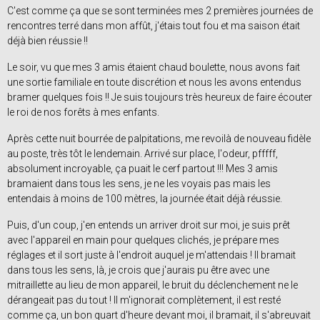
C'est comme ça que se sont terminées mes 2 premières journées de
rencontres terré dans mon affût, j'étais tout fou et ma saison était
déjà bien réussie !!
Le soir, vu que mes 3 amis étaient chaud boulette, nous avons fait
une sortie familiale en toute discrétion et nous les avons entendus
bramer quelques fois !! Je suis toujours très heureux de faire écouter
le roi de nos forêts à mes enfants.
Après cette nuit bourrée de palpitations, me revoilà de nouveau fidèle
au poste, très tôt le lendemain. Arrivé sur place, l'odeur, pfffff,
absolument incroyable, ça puait le cerf partout !!! Mes 3 amis
bramaient dans tous les sens, je ne les voyais pas mais les
entendais à moins de 100 mètres, la journée était déjà réussie.
Puis, d'un coup, j'en entends un arriver droit sur moi, je suis prêt
avec l'appareil en main pour quelques clichés, je prépare mes
réglages et il sort juste à l'endroit auquel je m'attendais ! Il bramait
dans tous les sens, là, je crois que j'aurais pu être avec une
mitraillette au lieu de mon appareil, le bruit du déclenchement ne le
dérangeait pas du tout ! Il m'ignorait complètement, il est resté
comme ça, un bon quart d'heure devant moi, il bramait, il s'abreuvait