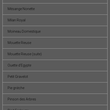
Mésange Nonette
Milan Royal
Moineau Domestique
Mouette Rieuse
Mouette Rieuse (suite)
Ouette d'Egypte
Petit Gravelot
Pie grièche
Pinson des Arbres