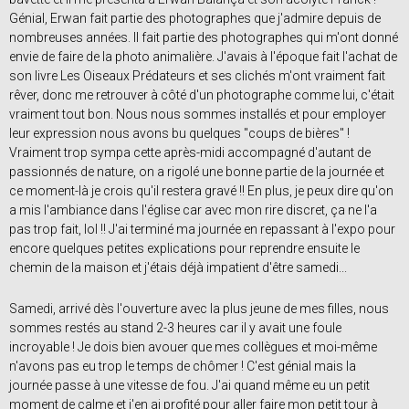
Génial, Erwan fait partie des photographes que j'admire depuis de
nombreuses années. Il fait partie des photographes qui m'ont donné
envie de faire de la photo animalière. J'avais à l'époque fait l'achat de
son livre Les Oiseaux Prédateurs et ses clichés m'ont vraiment fait
rêver, donc me retrouver à côté d'un photographe comme lui, c'était
vraiment tout bon. Nous nous sommes installés et pour employer
leur expression nous avons bu quelques "coups de bières" !
Vraiment trop sympa cette après-midi accompagné d'autant de
passionnés de nature, on a rigolé une bonne partie de la journée et
ce moment-là je crois qu'il restera gravé !! En plus, je peux dire qu'on
a mis l'ambiance dans l'église car avec mon rire discret, ça ne l'a
pas trop fait, lol !! J'ai terminé ma journée en repassant à l'expo pour
encore quelques petites explications pour reprendre ensuite le
chemin de la maison et j'étais déjà impatient d'être samedi...
Samedi, arrivé dès l'ouverture avec la plus jeune de mes filles, nous
sommes restés au stand 2-3 heures car il y avait une foule
incroyable ! Je dois bien avouer que mes collègues et moi-même
n'avons pas eu trop le temps de chômer ! C'est génial mais la
journée passe à une vitesse de fou. J'ai quand même eu un petit
moment de calme et j'en ai profité pour aller faire mon petit tour à