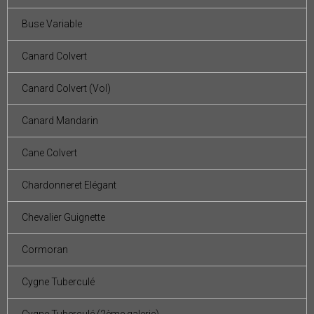
Buse Variable
Canard Colvert
Canard Colvert (Vol)
Canard Mandarin
Cane Colvert
Chardonneret Elégant
Chevalier Guignette
Cormoran
Cygne Tuberculé