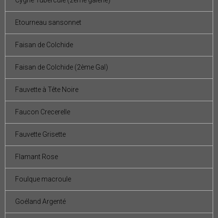
Cygne Tuberculé (2ème galerie)
Etourneau sansonnet
Faisan de Colchide
Faisan de Colchide (2ème Gal)
Fauvette à Tête Noire
Faucon Crecerelle
Fauvette Grisette
Flamant Rose
Foulque macroule
Goéland Argenté