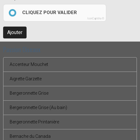
CLIQUEZ POUR VALIDER
IconCaptcha ©
Ajouter
Passion Oiseaux
Accenteur Mouchet
Aigrette Garzette
Bergeronnette Grise
Bergeronnette Grise (Au bain)
Bergeronnette Printanière
Bernache du Canada