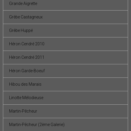
Grande Aigrette
Grèbe Castagneux
Grèbe Huppé
Héron Cendré 2010
Héron Cendré 2011
Héron Garde-Boeuf
Hibou des Marais
Linotte Mélodieuse
Martin-Pêcheur
Martin-Pêcheur (2ème Galerie)