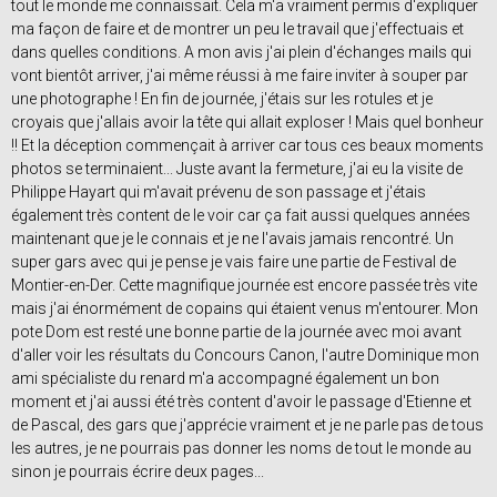
tout le monde me connaissait. Cela m'a vraiment permis d'expliquer
ma façon de faire et de montrer un peu le travail que j'effectuais et
dans quelles conditions. A mon avis j'ai plein d'échanges mails qui
vont bientôt arriver, j'ai même réussi à me faire inviter à souper par
une photographe ! En fin de journée, j'étais sur les rotules et je
croyais que j'allais avoir la tête qui allait exploser ! Mais quel bonheur
!! Et la déception commençait à arriver car tous ces beaux moments
photos se terminaient... Juste avant la fermeture, j'ai eu la visite de
Philippe Hayart qui m'avait prévenu de son passage et j'étais
également très content de le voir car ça fait aussi quelques années
maintenant que je le connais et je ne l'avais jamais rencontré. Un
super gars avec qui je pense je vais faire une partie de Festival de
Montier-en-Der. Cette magnifique journée est encore passée très vite
mais j'ai énormément de copains qui étaient venus m'entourer. Mon
pote Dom est resté une bonne partie de la journée avec moi avant
d'aller voir les résultats du Concours Canon, l'autre Dominique mon
ami spécialiste du renard m'a accompagné également un bon
moment et j'ai aussi été très content d'avoir le passage d'Etienne et
de Pascal, des gars que j'apprécie vraiment et je ne parle pas de tous
les autres, je ne pourrais pas donner les noms de tout le monde au
sinon je pourrais écrire deux pages...