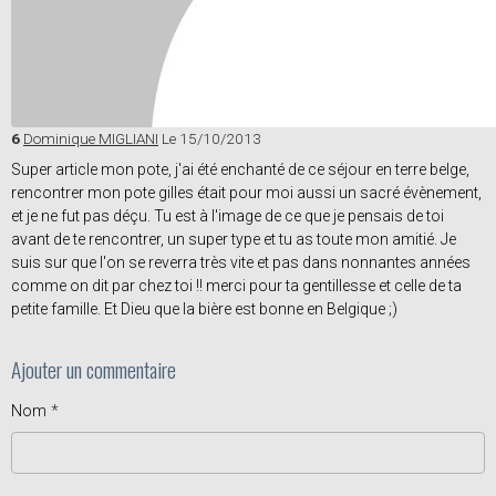
6
Dominique MIGLIANI
Le 15/10/2013
Super article mon pote, j'ai été enchanté de ce séjour en terre belge,
rencontrer mon pote gilles était pour moi aussi un sacré évènement,
et je ne fut pas déçu. Tu est à l'image de ce que je pensais de toi
avant de te rencontrer, un super type et tu as toute mon amitié. Je
suis sur que l'on se reverra très vite et pas dans nonnantes années
comme on dit par chez toi !! merci pour ta gentillesse et celle de ta
petite famille. Et Dieu que la bière est bonne en Belgique ;)
Ajouter un commentaire
Nom