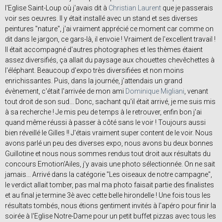
l'Eglise Saint-Loup où j'avais dit à
Christian Laurent
que je passerais
voir ses oeuvres. Il y était installé avec un stand et ses diverses
peintures "nature", j'ai vraiment apprécié ce moment car comme on
dit dans le jargon, ce gars-là, il envoie ! Vraiment de l'excellent travail !
Il était accompagné d'autres photographes et les thèmes étaient
assez diversifiés, ça allait du paysage aux chouettes chevêchettes à
l'éléphant. Beaucoup d'expo très diversifiées et non moins
enrichissantes. Puis, dans la journée, j'attendais un grand
évènement, c'était l'arrivée de mon ami
Dominique Migliani
, venant
tout droit de son sud... Donc, sachant qu'il était arrivé, je me suis mis
à sa recherche ! Je mis peu de temps à le retrouver, enfin bon j'ai
quand même réussi à passer à côté sans le voir ! Toujours aussi
bien réveillé le Gilles !! J'étais vraiment super content de le voir. Nous
avons parlé un peu des diverses expo, nous avons bu deux bonnes
Guillotine et nous nous sommes rendus tout droit aux résultats du
concours Emotion'Ailes, j'y avais une photo sélectionnée. On ne sait
jamais... Arrivé dans la catégorie "Les oiseaux de notre campagne",
le verdict allait tomber, pas mal ma photo faisait partie des finalistes
et au final je termine 3è avec cette belle hirondelle ! Une fois tous les
résultats tombés, nous étions gentiment invités à l'apéro pour finir la
soirée à l'Eglise Notre-Dame pour un petit buffet pizzas avec tous les