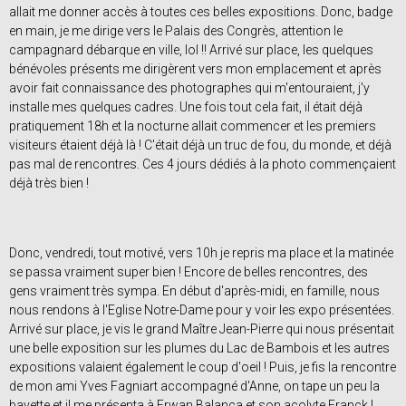
allait me donner accès à toutes ces belles expositions. Donc, badge
en main, je me dirige vers le Palais des Congrès, attention le
campagnard débarque en ville, lol !! Arrivé sur place, les quelques
bénévoles présents me dirigèrent vers mon emplacement et après
avoir fait connaissance des photographes qui m'entouraient, j'y
installe mes quelques cadres. Une fois tout cela fait, il était déjà
pratiquement 18h et la nocturne allait commencer et les premiers
visiteurs étaient déjà là ! C'était déjà un truc de fou, du monde, et déjà
pas mal de rencontres. Ces 4 jours dédiés à la photo commençaient
déjà très bien !
Donc, vendredi, tout motivé, vers 10h je repris ma place et la matinée
se passa vraiment super bien ! Encore de belles rencontres, des
gens vraiment très sympa. En début d'après-midi, en famille, nous
nous rendons à l'Eglise Notre-Dame pour y voir les expo présentées.
Arrivé sur place, je vis le grand Maître Jean-Pierre qui nous présentait
une belle exposition sur les plumes du Lac de Bambois et les autres
expositions valaient également le coup d'oeil ! Puis, je fis la rencontre
de mon ami Yves Fagniart accompagné d'Anne, on tape un peu la
bavette et il me présenta à Erwan Balança et son acolyte Franck !