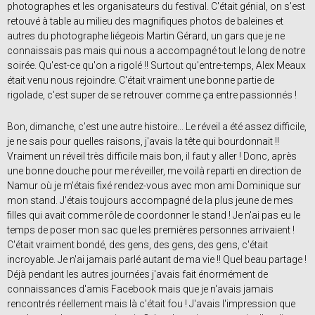
photographes et les organisateurs du festival. C'était génial, on s'est
retouvé à table au milieu des magnifiques photos de baleines et
autres du photographe liégeois Martin Gérard, un gars que je ne
connaissais pas mais qui nous a accompagné tout le long de notre
soirée. Qu'est-ce qu'on a rigolé !! Surtout qu'entre-temps, Alex Meaux
était venu nous rejoindre. C'était vraiment une bonne partie de
rigolade, c'est super de se retrouver comme ça entre passionnés !
Bon, dimanche, c'est une autre histoire... Le réveil a été assez difficile,
je ne sais pour quelles raisons, j'avais la tête qui bourdonnait !!
Vraiment un réveil très difficile mais bon, il faut y aller ! Donc, après
une bonne douche pour me réveiller, me voilà reparti en direction de
Namur où je m'étais fixé rendez-vous avec mon ami Dominique sur
mon stand. J'étais toujours accompagné de la plus jeune de mes
filles qui avait comme rôle de coordonner le stand ! Je n'ai pas eu le
temps de poser mon sac que les premières personnes arrivaient !
C'était vraiment bondé, des gens, des gens, des gens, c'était
incroyable. Je n'ai jamais parlé autant de ma vie !! Quel beau partage !
Déjà pendant les autres journées j'avais fait énormément de
connaissances d'amis Facebook mais que je n'avais jamais
rencontrés réellement mais là c'était fou ! J'avais l'impression que